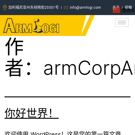
加利福尼亚州东核桃街20301号
info@armlogi.com
关于
接触
简体
作
者：
armCorp
你好世界！
欢迎使用 WordPress！这是您的第一篇文章。