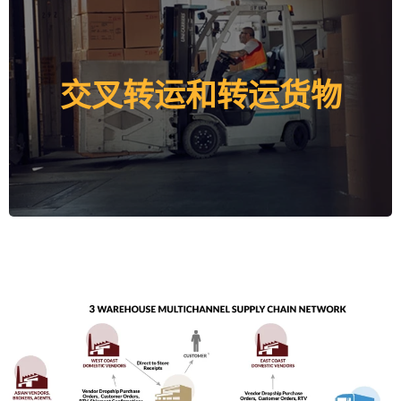
在我们的中心，您将受益于我们一流的交叉转运和转装
交叉转运和转运货物
解决方案，使您能够将货物从集装箱直接转移到出境拖
车上，并与其他货物合并，中间几乎不需要存储。