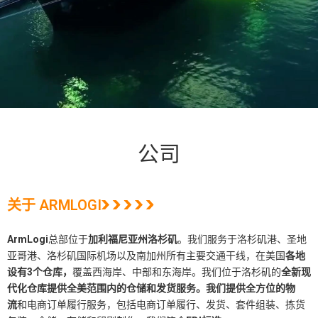
公司
关于 ARMLOGI
ArmLogi
总部位于
加利福尼亚州洛杉矶
。我们服务于洛杉矶港、圣地
亚哥港、洛杉矶国际机场以及南加州所有主要交通干线，在美国
各地
设有3个仓库，
覆盖西海岸、中部和东海岸。我们
位于洛杉矶的
全新现
代化仓库提供全美范围内的仓储和发货服务。我们提供
全方位的物
流
和电商订单履行服务，包括电商订单履行、发货、套件组装、拣货