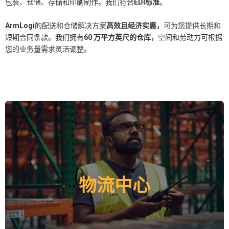
包装、仓储、存储和印刷制作。我们符合
EDI标准
。
ArmLogi
的配送和仓储解决方案
高效且经济实惠，
可为您提供长期和
短期合同条款。我们拥有
60 万平方英尺的仓库，
空间和劳动力可根据
您的业务量需求灵活调整。
我们的物流中心为客户提供货物的接收和存储、库存管
理、根据出货订单对托盘、箱子和/或单个货物进行拣货
物流中心
和包装，最终交付给客户；基础设施涵盖从区域到国内
的配送中心。