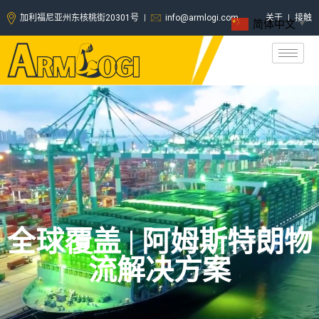
加利福尼亚州东核桃街20301号
info@armlogi.com
关于
接触
简体中文
▼
全球覆盖 | 阿姆斯特朗物
流解决方案